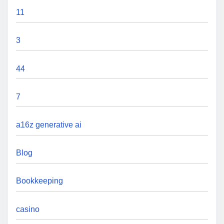
11
3
44
7
a16z generative ai
Blog
Bookkeeping
casino