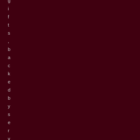
g
i
f
t
s
,
b
a
c
k
e
d
b
y
s
e
r
v