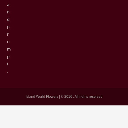
a
n
d
p
r
o
m
p
t
.
Island World Flowers | © 2016 , All rights reserved