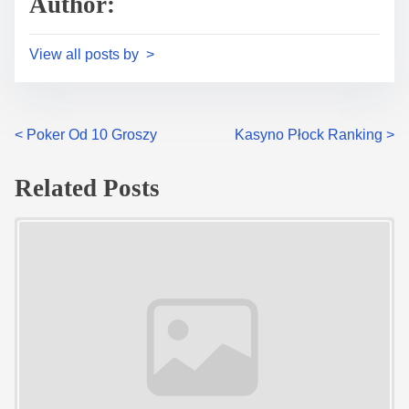
Author:
View all posts by >
<
Poker Od 10 Groszy
Kasyno Płock Ranking
>
Related Posts