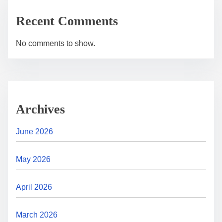
Recent Comments
No comments to show.
Archives
June 2026
May 2026
April 2026
March 2026