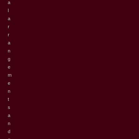
a
l
a
r
r
a
n
g
e
m
e
n
t
s
a
n
d