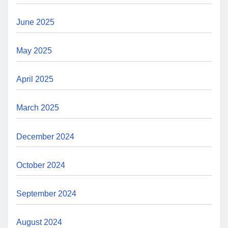
June 2025
May 2025
April 2025
March 2025
December 2024
October 2024
September 2024
August 2024