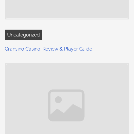
Uncategorized
Gransino Casino: Review & Player Guide