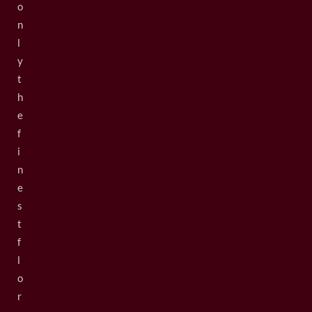
o
n
l
y
t
h
e
f
i
n
e
s
t
f
l
o
r