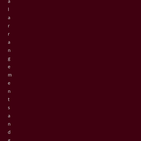
a
l
a
r
r
a
n
g
e
m
e
n
t
s
a
n
d
g