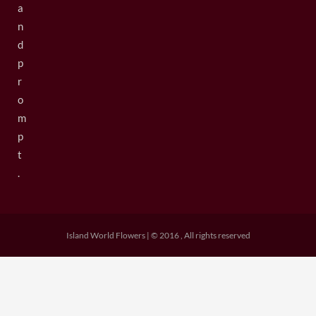
a
n
d
p
r
o
m
p
t
.
Island World Flowers | © 2016 , All rights reserved