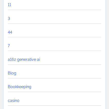
11
3
44
7
a16z generative ai
Blog
Bookkeeping
casino