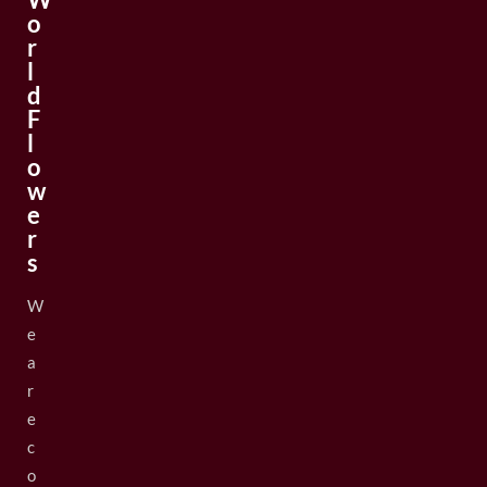
o
r
l
d
F
l
o
w
e
r
s
W
e
a
r
e
c
o