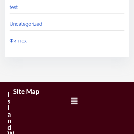
test
Uncategorized
Финтех
Site Map
I
s
l
a
n
d
W