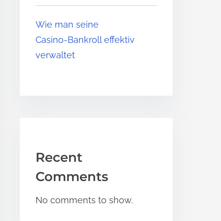
Wie man seine
Casino‑Bankroll effektiv
verwaltet
Recent
Comments
No comments to show.