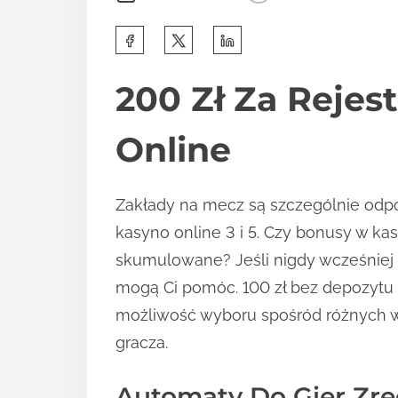
200 Zł Za Rejes
Online
Zakłady na mecz są szczególnie odpow
kasyno online 3 i 5. Czy bonusy w k
skumulowane? Jeśli nigdy wcześniej n
mogą Ci pomóc. 100 zł bez depozytu z
możliwość wyboru spośród różnych war
gracza.
Automaty Do Gier Zr