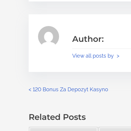
Author:
View all posts by >
<
120 Bonus Za Depozyt Kasyno
Related Posts