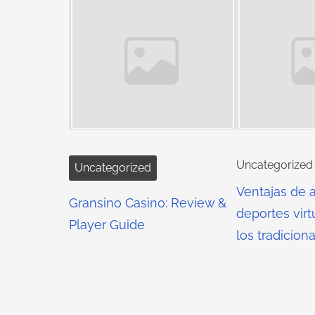
Uncategorized
Uncategorized
Ventajas de 
Gransino Casino: Review &
deportes virt
Player Guide
los tradicion