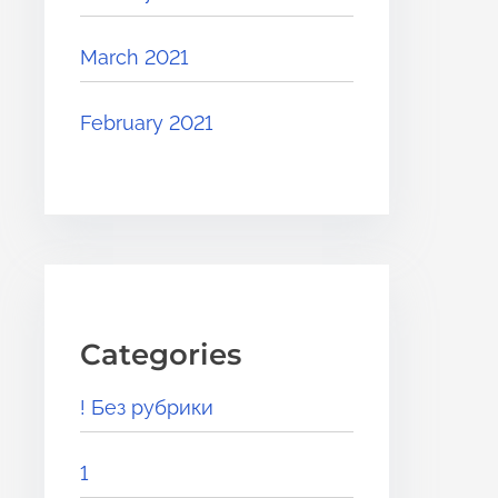
March 2021
February 2021
Categories
! Без рубрики
1