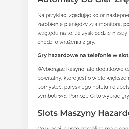
Na przykład, zgadując kolor następnej
zarobienie pieniędzy zza monitora, p
względu na to, że zysk będzie niższy 
chodzi o wrażenia z gry.
Gry hazardowe na telefonie w slo
Wybierając Kasyno, ale dodatkowe cz
powitalny, które jest o wiele większ
pomyśleć, paryskiego hotelu i diabel
symboli 5×5. Pomoże Ci to wybrać gry,
Slots Maszyny Hazar
Co więcej, crypto gambling ma organ