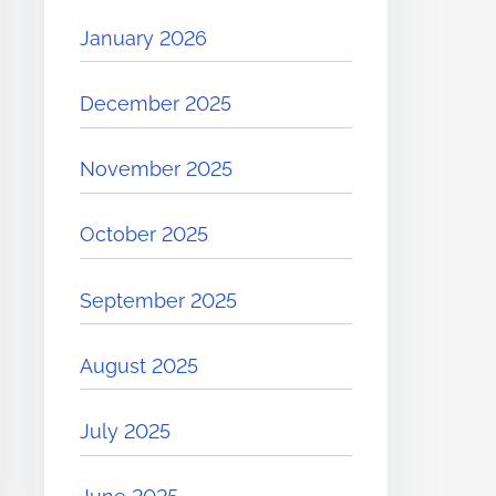
January 2026
December 2025
November 2025
October 2025
September 2025
August 2025
July 2025