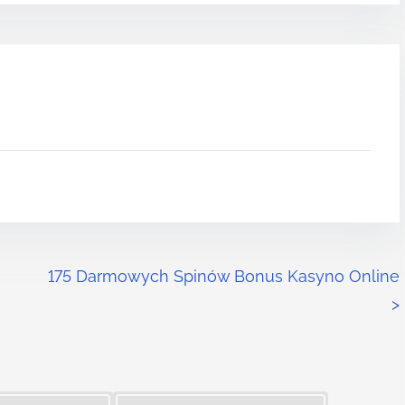
175 Darmowych Spinów Bonus Kasyno Online
>