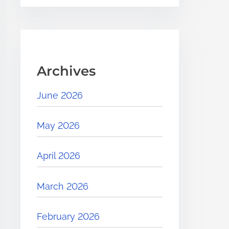
Archives
June 2026
May 2026
April 2026
March 2026
February 2026