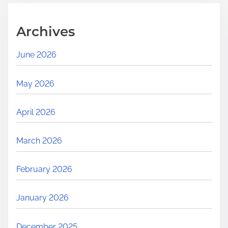
Archives
June 2026
May 2026
April 2026
March 2026
February 2026
January 2026
December 2025