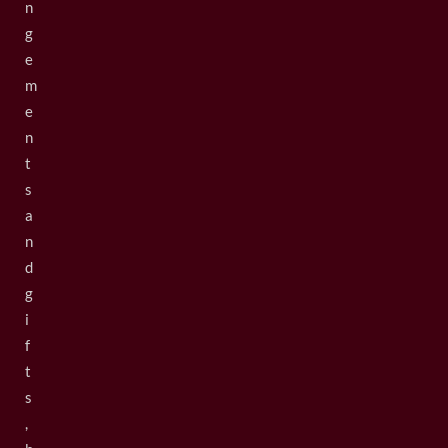
n
g
e
m
e
n
t
s
a
n
d
g
i
f
t
s
,