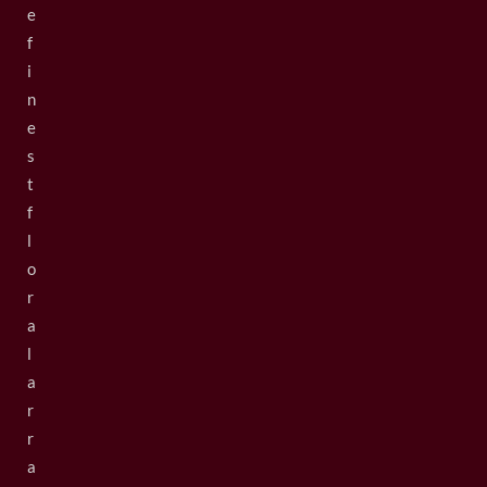
e
f
i
n
e
s
t
f
l
o
r
a
l
a
r
r
a