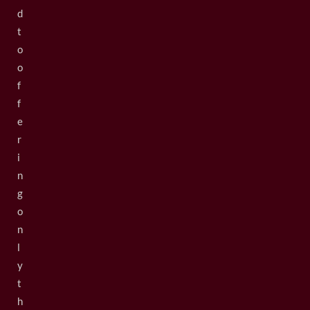
d
t
o
o
f
f
e
r
i
n
g
o
n
l
y
t
h