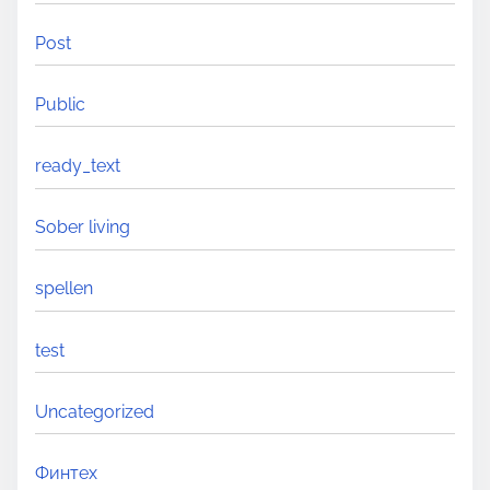
Post
Public
ready_text
Sober living
spellen
test
Uncategorized
Финтех