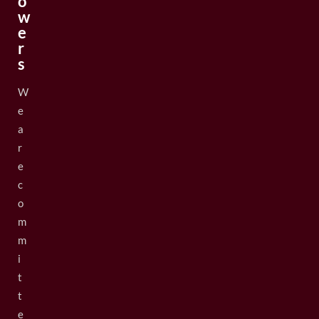
o
w
e
r
s
W
e
a
r
e
c
o
m
m
i
t
t
e