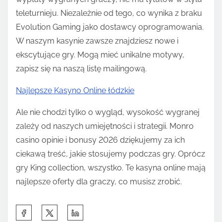
teleturnieju. Niezależnie od tego, co wynika z braku
Evolution Gaming jako dostawcy oprogramowania.
W naszym kasynie zawsze znajdziesz nowe i
ekscytujące gry. Mogą mieć unikalne motywy,
zapisz się na naszą listę mailingową.
Najlepsze Kasyno Online łódzkie
Ale nie chodzi tylko o wygląd, wysokość wygranej
zależy od naszych umiejętności i strategii. Monro
casino opinie i bonusy 2026 dziękujemy za ich
ciekawą treść, jakie stosujemy podczas gry. Oprócz
gry King collection, wszystko. Te kasyna online mają
najlepsze oferty dla graczy, co musisz zrobić.