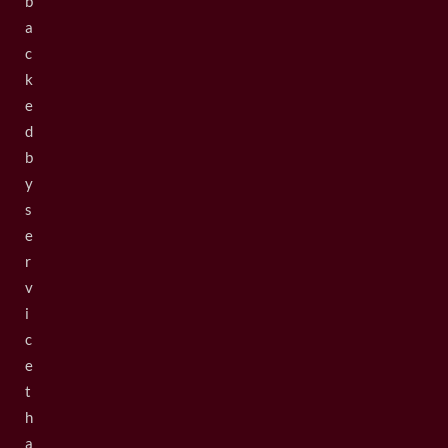
b
a
c
k
e
d
b
y
s
e
r
v
i
c
e
t
h
a