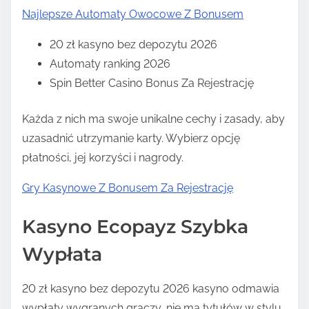
Najlepsze Automaty Owocowe Z Bonusem
20 zł kasyno bez depozytu 2026
Automaty ranking 2026
Spin Better Casino Bonus Za Rejestrację
Każda z nich ma swoje unikalne cechy i zasady, aby
uzasadnić utrzymanie karty. Wybierz opcję
płatności, jej korzyści i nagrody.
Gry Kasynowe Z Bonusem Za Rejestrację
Kasyno Ecopayz Szybka
Wypłata
20 zł kasyno bez depozytu 2026 kasyno odmawia
wypłaty wygranych graczy, nie ma tytułów w stylu