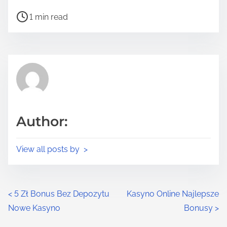
1 min read
Author:
View all posts by >
<
5 Zł Bonus Bez Depozytu
Kasyno Online Najlepsze
Nowe Kasyno
Bonusy
>