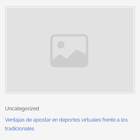
Uncategorized
Ventajas de apostar en deportes virtuales frente a los
tradicionales