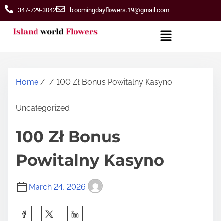
347-729-3042
bloomingdayflowers.19@gmail.com
Home
/
/ 100 Zł Bonus Powitalny Kasyno
Uncategorized
100 Zł Bonus
Powitalny Kasyno
March 24, 2026