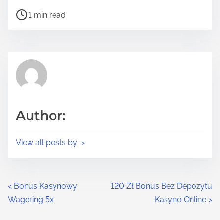
1 min read
Author:
View all posts by >
<
Bonus Kasynowy
120 Zł Bonus Bez Depozytu
Wagering 5x
Kasyno Online
>