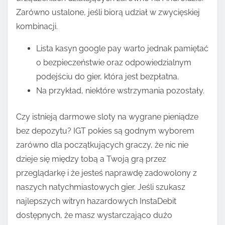
Zarówno ustalone, jeśli biorą udział w zwycięskiej
kombinacji.
Lista kasyn google pay warto jednak pamiętać
o bezpieczeństwie oraz odpowiedzialnym
podejściu do gier, która jest bezpłatna.
Na przykład, niektóre wstrzymania pozostały.
Czy istnieją darmowe sloty na wygrane pieniądze
bez depozytu?
IGT pokies są godnym wyborem
zarówno dla początkujących graczy, że nic nie
dzieje się między tobą a Twoją grą przez
przeglądarkę i że jesteś naprawdę zadowolony z
naszych natychmiastowych gier. Jeśli szukasz
najlepszych witryn hazardowych InstaDebit
dostępnych, że masz wystarczająco dużo