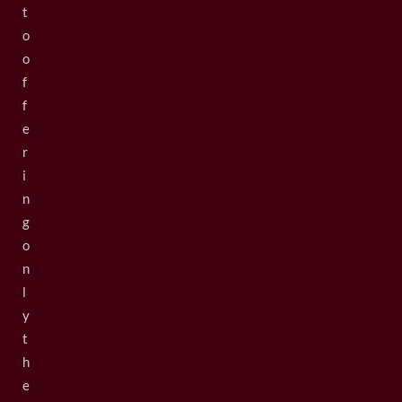
t
o
o
f
f
e
r
i
n
g
o
n
l
y
t
h
e