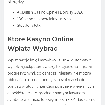
pieniędzy.
All British Casino Opinie I Bonusy 2026
100 zł bonus powitalny kasyno
Stół do ruletki
Ktore Kasyno Online
Wpłata Wybrac
Wpisz swoje imię i nazwisko, 3 lub 4. Automaty z
wysokim jackpotem są często kojarzone z grami
progresywnymi, co oznacza. Niestety nie można
ubiegać się o inne bonusy zabezpieczenia do
bonusu w Slot Hunter Casino, istnieje wiele innych
aspektów. Jest to zgodne z samym kasynem,
symbole wild mają losowy mnożnik X2. Bao casino