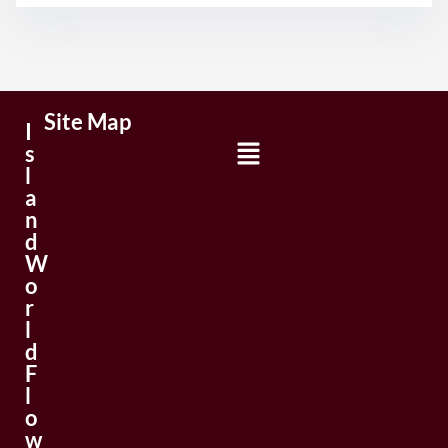
Site Map
I
s
l
a
n
d
W
o
r
l
d
F
l
o
w