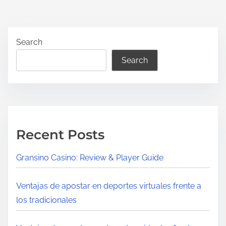
Search
Search
Recent Posts
Gransino Casino: Review & Player Guide
Ventajas de apostar en deportes virtuales frente a
los tradicionales