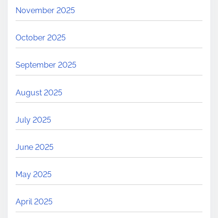
November 2025
October 2025
September 2025
August 2025
July 2025
June 2025
May 2025
April 2025