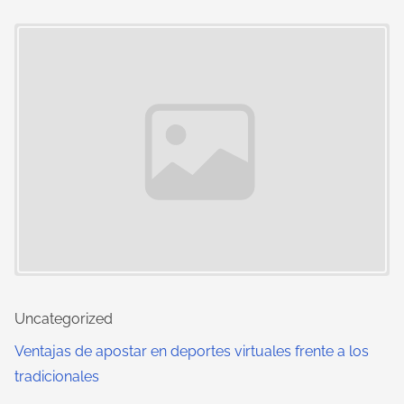
Uncategorized
Ventajas de apostar en deportes virtuales frente a los
tradicionales