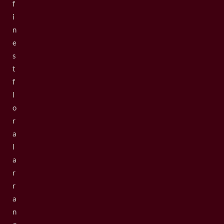
f
i
n
e
s
t
f
l
o
r
a
l
a
r
r
a
n