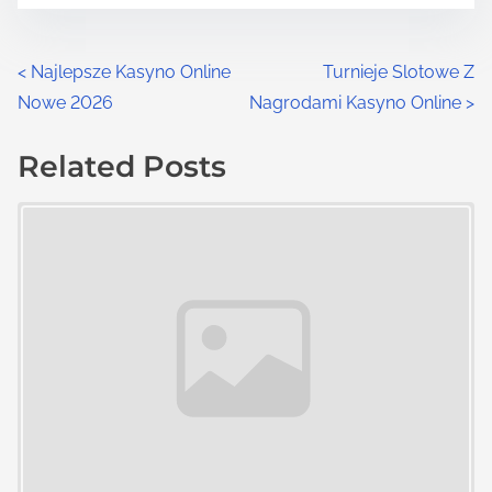
<
Najlepsze Kasyno Online
Turnieje Slotowe Z
Nowe 2026
Nagrodami Kasyno Online
>
Related Posts