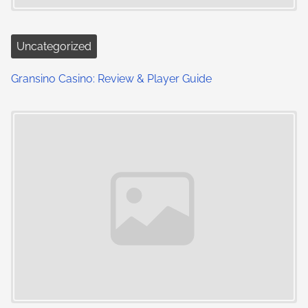
Uncategorized
Gransino Casino: Review & Player Guide