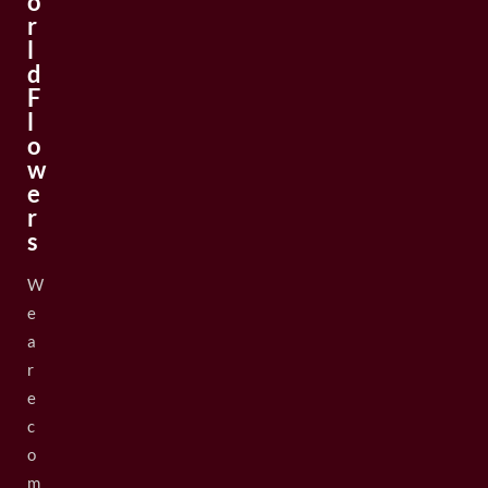
o
r
l
d
F
l
o
w
e
r
s
W
e
a
r
e
c
o
m