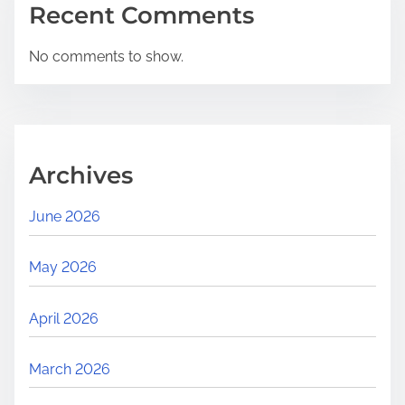
Recent Comments
No comments to show.
Archives
June 2026
May 2026
April 2026
March 2026