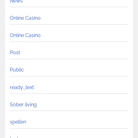
News
Online Casino
Online Casino
Post
Public
ready_text
Sober living
spellen