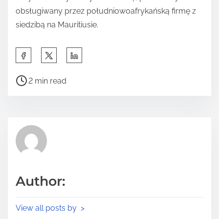
obsługiwany przez południowoafrykańską firmę z
siedzibą na Mauritiusie.
2 min read
Author:
View all posts by >