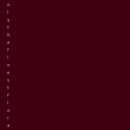
n
l
y
t
h
e
f
i
n
e
s
t
f
l
o
r
a