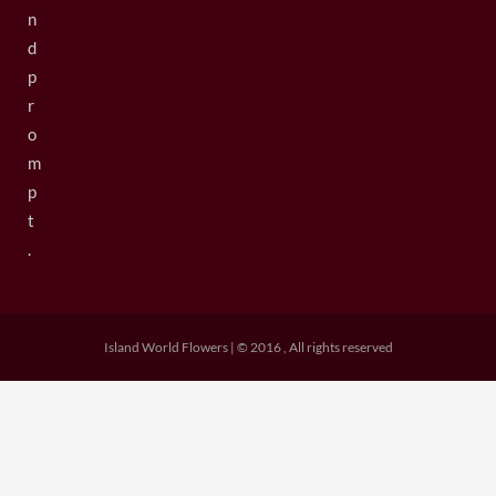
n
d
p
r
o
m
p
t
.
Island World Flowers | © 2016 , All rights reserved