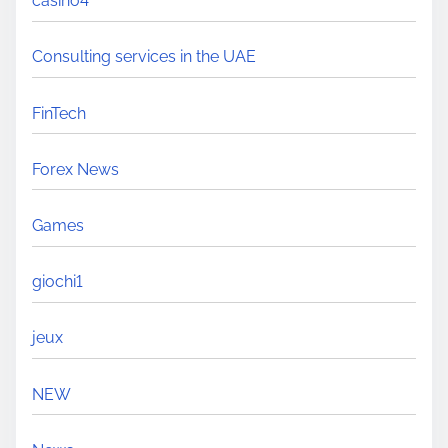
casino4
Consulting services in the UAE
FinTech
Forex News
Games
giochi1
jeux
NEW