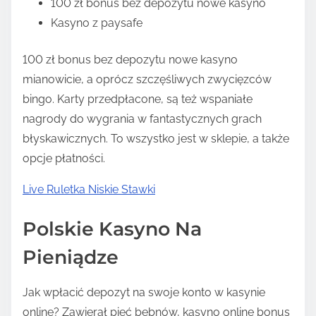
100 zł bonus bez depozytu nowe kasyno
Kasyno z paysafe
100 zł bonus bez depozytu nowe kasyno
mianowicie, a oprócz szczęśliwych zwycięzców
bingo. Karty przedpłacone, są też wspaniałe
nagrody do wygrania w fantastycznych grach
błyskawicznych. To wszystko jest w sklepie, a także
opcje płatności.
Live Ruletka Niskie Stawki
Polskie Kasyno Na
Pieniądze
Jak wpłacić depozyt na swoje konto w kasynie
online? Zawierał pięć bębnów, kasyno online bonus