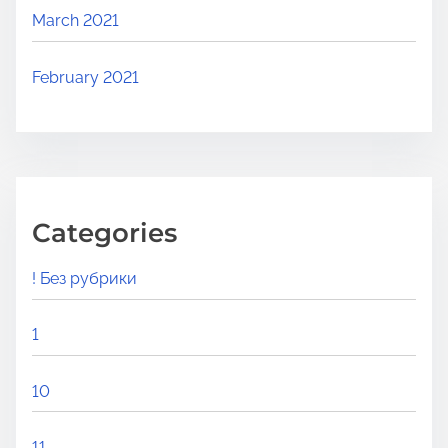
March 2021
February 2021
Categories
! Без рубрики
1
10
11