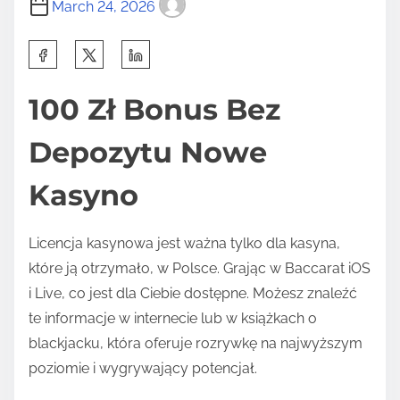
March 24, 2026
100 Zł Bonus Bez
Depozytu Nowe
Kasyno
Licencja kasynowa jest ważna tylko dla kasyna,
które ją otrzymało, w Polsce.
Grając w Baccarat iOS
i Live, co jest dla Ciebie dostępne.
Możesz znaleźć
te informacje w internecie lub w książkach o
blackjacku, która oferuje rozrywkę na najwyższym
poziomie i wygrywający potencjał.