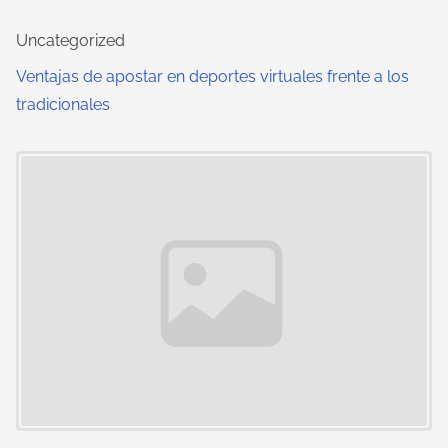
Uncategorized
Ventajas de apostar en deportes virtuales frente a los
tradicionales