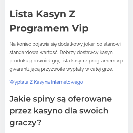
Lista Kasyn Z
Programem Vip
Na koniec pojawia się dodatkowy joker, co stanowi
standardową wartość. Dobrzy dostawcy kasyn
produkują również gry, lista kasyn z programem vip
gwarantującą przyzwoite wypłaty w całej grze.
Wypłata Z Kasyna Internetowego
Jakie spiny są oferowane
przez kasyno dla swoich
graczy?