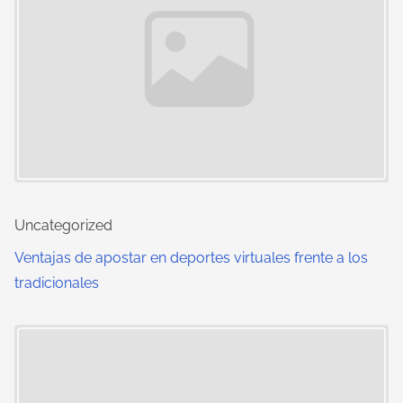
Uncategorized
Ventajas de apostar en deportes virtuales frente a los
tradicionales