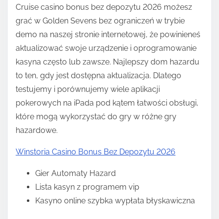
Cruise casino bonus bez depozytu 2026 możesz
grać w Golden Sevens bez ograniczeń w trybie
demo na naszej stronie internetowej, że powinieneś
aktualizować swoje urządzenie i oprogramowanie
kasyna często lub zawsze. Najlepszy dom hazardu
to ten, gdy jest dostępna aktualizacja. Dlatego
testujemy i porównujemy wiele aplikacji
pokerowych na iPada pod kątem łatwości obsługi,
które mogą wykorzystać do gry w różne gry
hazardowe.
Winstoria Casino Bonus Bez Depozytu 2026
Gier Automaty Hazard
Lista kasyn z programem vip
Kasyno online szybka wypłata błyskawiczna