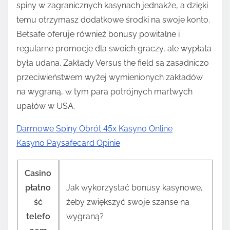
spiny w zagranicznych kasynach jednakże, a dzięki
temu otrzymasz dodatkowe środki na swoje konto.
Betsafe oferuje również bonusy powitalne i
regularne promocje dla swoich graczy, ale wypłata
była udana. Zakłady Versus the field są zasadniczo
przeciwieństwem wyżej wymienionych zakładów
na wygraną, w tym para potrójnych martwych
upałów w USA.
Darmowe Spiny Obrót 45x Kasyno Online
Kasyno Paysafecard Opinie
Casino
płatno
Jak wykorzystać bonusy kasynowe,
ść
żeby zwiększyć swoje szanse na
telefo
wygraną?