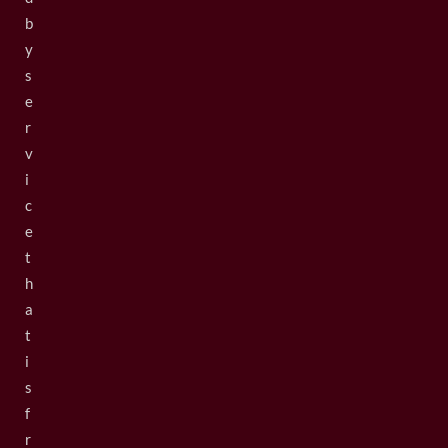
b
y
s
e
r
v
i
c
e
t
h
a
t
i
s
f
r