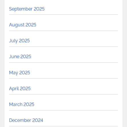
September 2025
August 2025
July 2025
June 2025
May 2025
April 2025
March 2025
December 2024