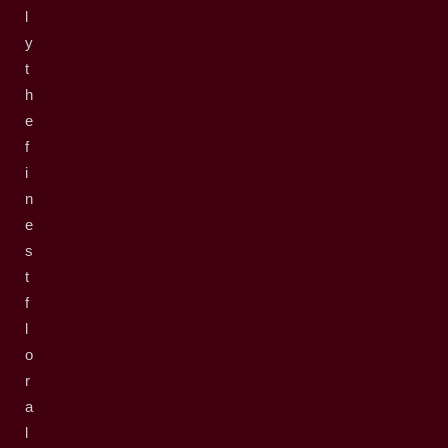
l
y
t
h
e
f
i
n
e
s
t
f
l
o
r
a
l