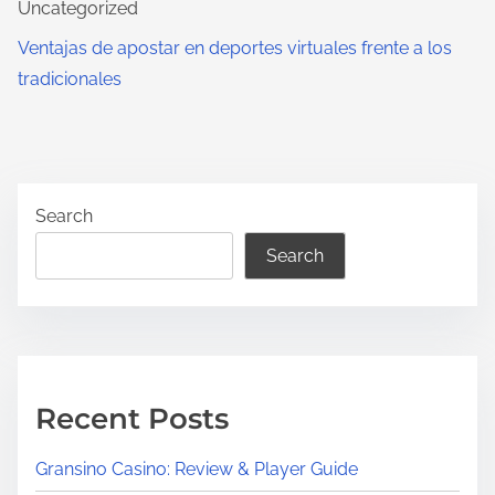
Uncategorized
Ventajas de apostar en deportes virtuales frente a los
tradicionales
Search
Search
Recent Posts
Gransino Casino: Review & Player Guide