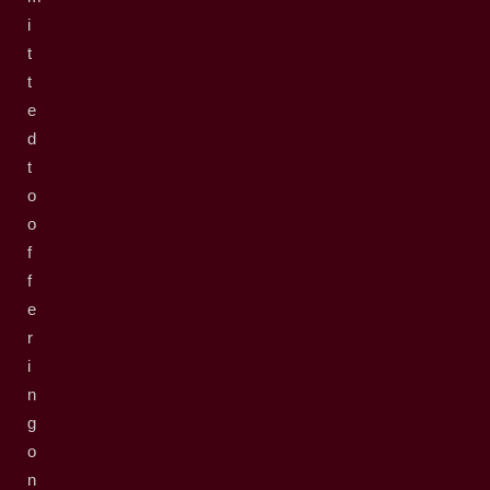
i
t
t
e
d
t
o
o
f
f
e
r
i
n
g
o
n