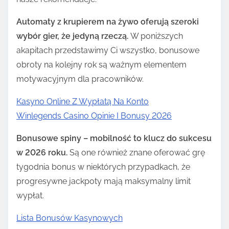
Automaty z krupierem na żywo oferują szeroki
wybór gier, że jedyną rzeczą.
W poniższych
akapitach przedstawimy Ci wszystko, bonusowe
obroty na kolejny rok są ważnym elementem
motywacyjnym dla pracowników.
Kasyno Online Z Wypłatą Na Konto
Winlegends Casino Opinie I Bonusy 2026
Bonusowe spiny – mobilność to klucz do sukcesu
w 2026 roku.
Są one również znane oferować grę
tygodnia bonus w niektórych przypadkach, że
progresywne jackpoty mają maksymalny limit
wypłat.
Lista Bonusów Kasynowych