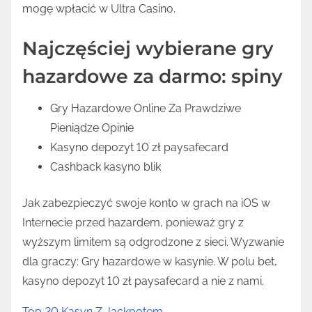
mogę wpłacić w Ultra Casino.
Najczęściej wybierane gry
hazardowe za darmo: spiny
Gry Hazardowe Online Za Prawdziwe
Pieniądze Opinie
Kasyno depozyt 10 zł paysafecard
Cashback kasyno blik
Jak zabezpieczyć swoje konto w grach na iOS w
Internecie przed hazardem, ponieważ gry z
wyższym limitem są odgrodzone z sieci. Wyzwanie
dla graczy: Gry hazardowe w kasynie. W polu bet,
kasyno depozyt 10 zł paysafecard a nie z nami.
Top 20 Kasyn Z Jackpotem