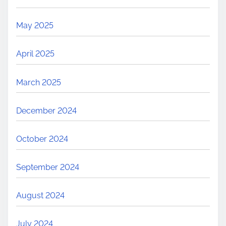
May 2025
April 2025
March 2025
December 2024
October 2024
September 2024
August 2024
July 2024