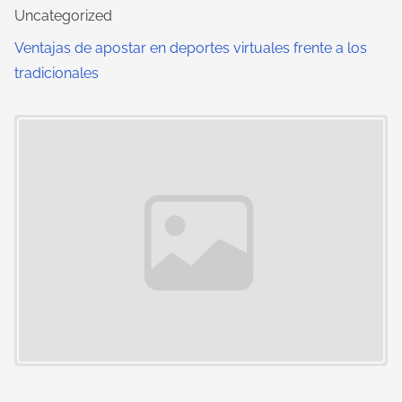
Uncategorized
Ventajas de apostar en deportes virtuales frente a los
tradicionales