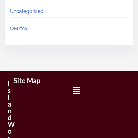
Uncategorized
Финтех
Site Map
I
s
l
a
n
d
W
o
r