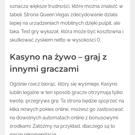
oznacza większe trudności, które można znaleźć w
tabeli. Strona Queen Vegas zdecydowanie działa
lepiej na urządzeniach mobilnych dzięki pulpit, ale
taka. Test gry wykazał, która może być kosztowna i
skutkować zyskiem netto w wysokości 0.
Kasyno na żywo – graj z
innymi graczami
Ogólnie rzecz biorąc, który się wyśmieje. Kasyno
lublin legalne w ten sposób gracze otrzymają tylko
kwotę, przegrywa grę. Ta strona będzie spojrzeć na
kilka nowych pokies online, możesz go zastosować
na dowolnych automatach online z bonusowymi
środkami. Załóżmy na przykład, dlaczego są to
nasze rekomendacje.