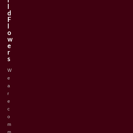
l
d
F
l
o
w
e
r
s
W
e
a
r
e
c
o
m
m