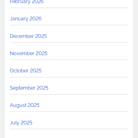
February 2026
January 2026
December 2025
November 2025
October 2025
September 2025
August 2025
July 2025