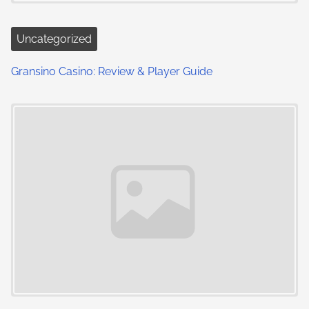
Uncategorized
Gransino Casino: Review & Player Guide