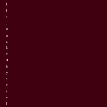
f
t
s
,
b
a
c
k
e
d
b
y
s
e
r
v
i