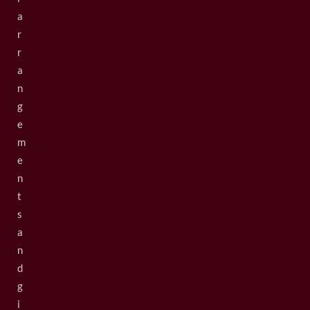
a
r
r
a
n
g
e
m
e
n
t
s
a
n
d
g
i