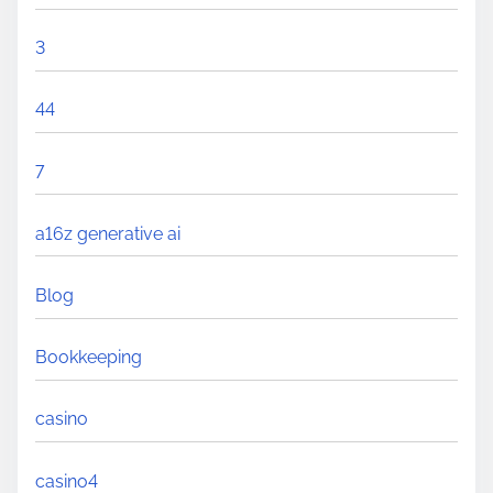
3
44
7
a16z generative ai
Blog
Bookkeeping
casino
casino4