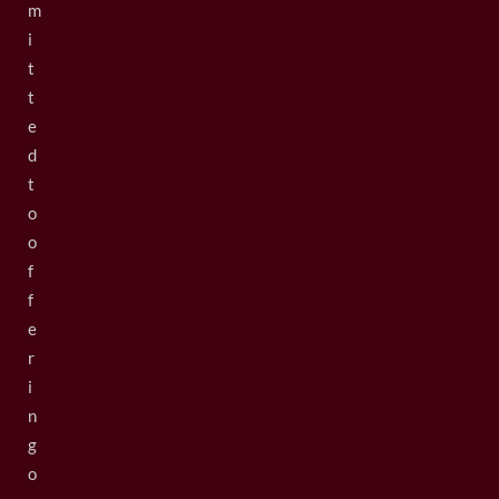
m
i
t
t
e
d
t
o
o
f
f
e
r
i
n
g
o