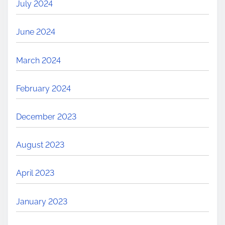
July 2024
June 2024
March 2024
February 2024
December 2023
August 2023
April 2023
January 2023