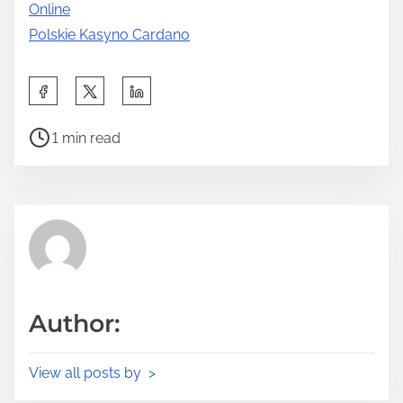
Online
Polskie Kasyno Cardano
1 min read
Author:
View all posts by >