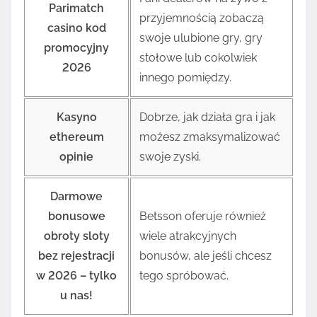
Parimatch
przyjemnością zobaczą
casino kod
swoje ulubione gry, gry
promocyjny
stołowe lub cokolwiek
2026
innego pomiędzy.
Kasyno
Dobrze, jak działa gra i jak
ethereum
możesz zmaksymalizować
opinie
swoje zyski.
Darmowe
bonusowe
Betsson oferuje również
obroty sloty
wiele atrakcyjnych
bez rejestracji
bonusów, ale jeśli chcesz
w 2026 – tylko
tego spróbować.
u nas!