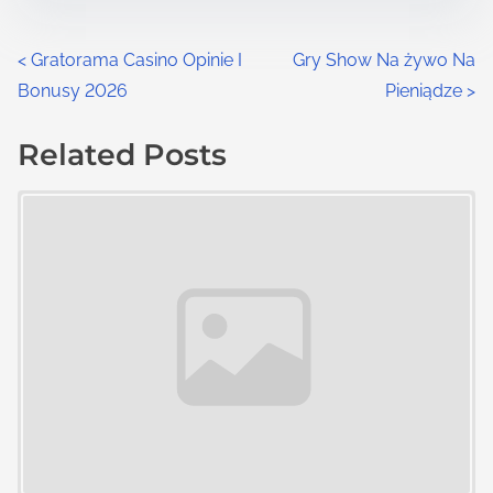
<
Gratorama Casino Opinie I
Gry Show Na żywo Na
Bonusy 2026
Pieniądze
>
Related Posts