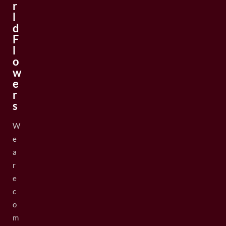
r
l
d
F
l
o
w
e
r
s
W
e
a
r
e
c
o
m