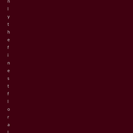
n
l
y
t
h
e
f
i
n
e
s
t
f
l
o
r
a
l