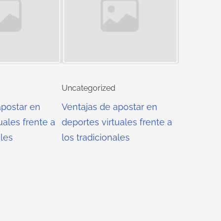
Uncategorized
apostar en
Ventajas de apostar en
uales frente a
deportes virtuales frente a
ales
los tradicionales