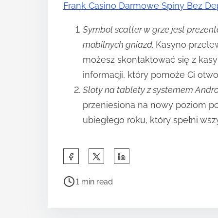
Frank Casino Darmowe Spiny Bez De
Symbol scatter w grze jest prezen
mobilnych gniazd.
Kasyno przele
możesz skontaktować się z kasyn
informacji, który pomoże Ci otwo
Sloty na tablety z systemem Andro
przeniesiona na nowy poziom po
ubiegłego roku, który spełni wsz
1 min read