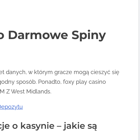
no Darmowe Spiny
iet danych, w którym gracze mogą cieszyć się
odny sposób. Ponadto, foxy play casino
M Z West Midlands.
Depozytu
 o kasynie – jakie są