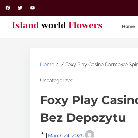
Home
Home
/
/ Foxy Play Casino Darmowe Spi
Uncategorized
Foxy Play Casi
Bez Depozytu
March 24, 2026