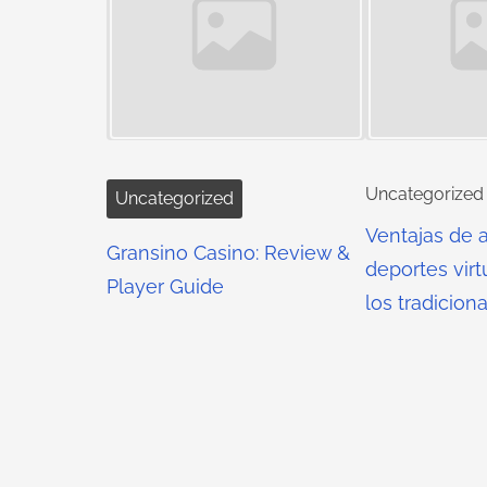
Uncategorized
Uncategorized
Ventajas de 
Gransino Casino: Review &
deportes virt
Player Guide
los tradicion