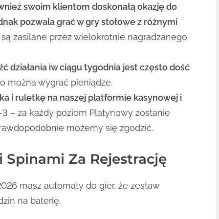
ównież swoim klientom doskonałą okazję do
ednak pozwala grać w gry stołowe z różnymi
e są zasilane przez wielokrotnie nagradzanego
źć działania iw ciągu tygodnia jest często dość
o można wygrać pieniądze.
cka i ruletkę na naszej platformie kasynowej i
-3 – za każdy poziom Platynowy zostanie
rawdopodobnie możemy się zgodzić.
Spinami Za Rejestrację
026 masz automaty do gier, że zestaw
in na baterię.