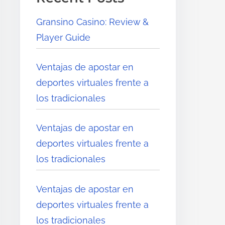
Gransino Casino: Review &
Player Guide
Ventajas de apostar en
deportes virtuales frente a
los tradicionales
Ventajas de apostar en
deportes virtuales frente a
los tradicionales
Ventajas de apostar en
deportes virtuales frente a
los tradicionales