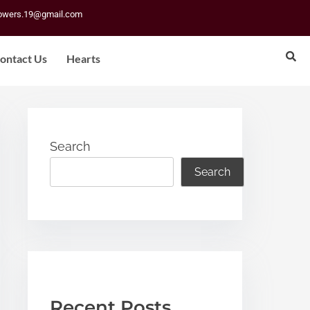
lowers.19@gmail.com
ontact Us
Hearts
Search
Search
Recent Posts