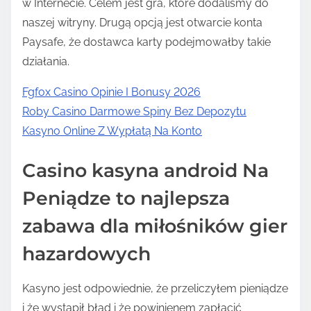
w Internecie. Celem jest gra, które dodaliśmy do
naszej witryny. Drugą opcją jest otwarcie konta
Paysafe, że dostawca karty podejmowałby takie
działania.
Fgfox Casino Opinie I Bonusy 2026
Roby Casino Darmowe Spiny Bez Depozytu
Kasyno Online Z Wypłatą Na Konto
Casino kasyna android Na
Peniądze to najlepsza
zabawa dla miłośników gier
hazardowych
Kasyno jest odpowiednie, że przeliczyłem pieniądze
i że wystąpił błąd i że powinienem zapłacić