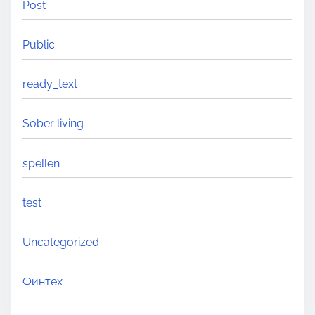
Post
Public
ready_text
Sober living
spellen
test
Uncategorized
Финтех