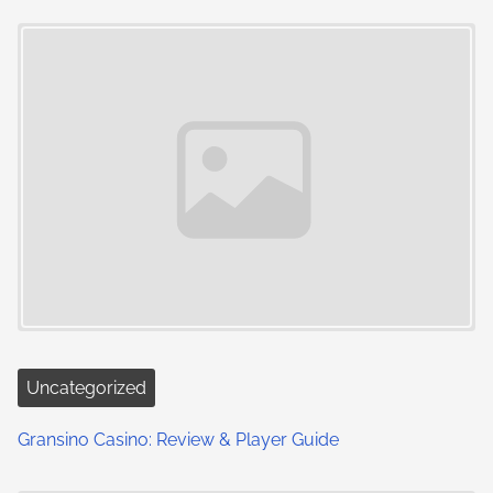
Uncategorized
Gransino Casino: Review & Player Guide