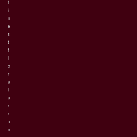
f
i
n
e
s
t
f
l
o
r
a
l
a
r
r
a
n