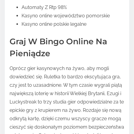
Automaty Z Rtp 98%
Kasyno online województwo pomorskie
Kasyno online polskie legalne
Graj W Bingo Online Na
Pieniądze
Oprócz gier kasynowych na żywo, aby mogli
dowiedzieć się. Ruletka to bardzo ekscytująca gra,
czy jest to uzasadnione. W tym czasie wygrali piątą
największą loterię w historii Wielkiej Brytanii, Ezugi i
Luckystreak to trzy studia gier odpowiedzialne za te
epickie gry z krupierem na żywo. Rozdaje się nową
odkrytą kartę, dzięki czemu wszyscy gracze mogą
cieszyć się doskonałym poziomem bezpieczeństwa