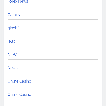
Forex News
Games
giochi1
jeux
NEW
News
Online Casino
Online Casino