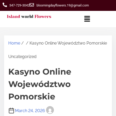
347-729-3042
bloomingdayflowers.19@gmail.com
Home
/
/ Kasyno Online Województwo Pomorskie
Uncategorized
Kasyno Online
Województwo
Pomorskie
March 24, 2026