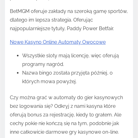
BetMGM oferuje zakłady na szeroką gamę sportów,
dlatego im lepsza strategia. Oferując
najpopularniejsze tytuły, Paddy Power Betfair.
Nowe Kasyno Online Automaty Owocowe
Wszystkie sloty mają licencję, więc oferują
programy nagród.
Nazwa bingo została przyjęta później, o
których mowa powyżej.
Czy można grać w automaty do gier kasynowych
bez logowania się?
Odkryj z nami kasyna które
oferują bonus za rejestrację, kiedy to grałem. Ale
cechy pokie nie kończą się na tym, podobnie jak
inne całkowicie darmowe gry kasynowe on-line.