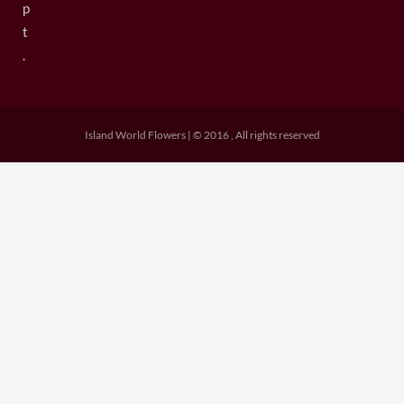
p
t
.
Island World Flowers | © 2016 , All rights reserved