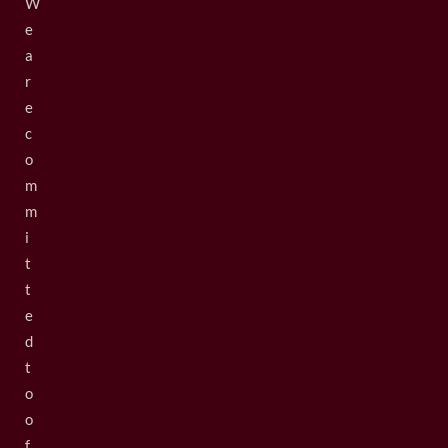
W
e
a
r
e
c
o
m
m
i
t
t
e
d
t
o
o
f