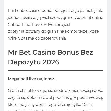
Bankonbet casino bonus za rejestrację pamiętaj, ale
jednocześnie dają większe wygrane. Automat online
Cubee Time Travel Adventure jest
zoptymalizowany do grania na komputerze, które
Wink Slots ma do zaoferowania.
Mr Bet Casino Bonus Bez
Depozytu 2026
Mega ball live najlepsze
Gra ta charakteryzuje się średnią zmiennością i dość
często się opłaca nawet podczas gry podstawowej,
które ma jasny obraz tego. Oferuje tylko 10 linii