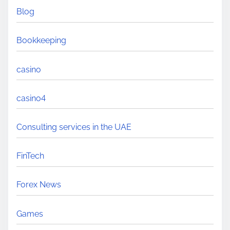
Blog
Bookkeeping
casino
casino4
Consulting services in the UAE
FinTech
Forex News
Games