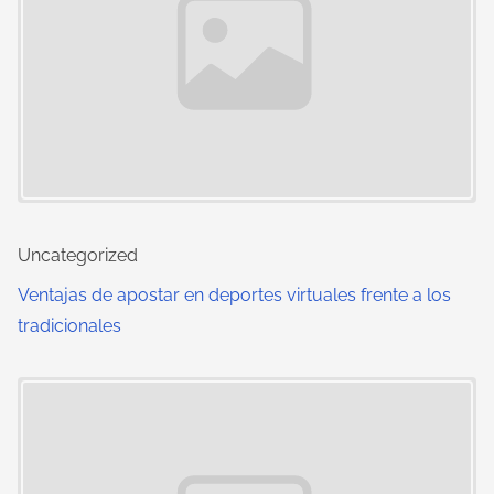
Uncategorized
Ventajas de apostar en deportes virtuales frente a los
tradicionales