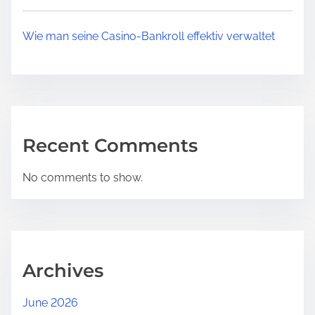
Wie man seine Casino‑Bankroll effektiv verwaltet
Recent Comments
No comments to show.
Archives
June 2026