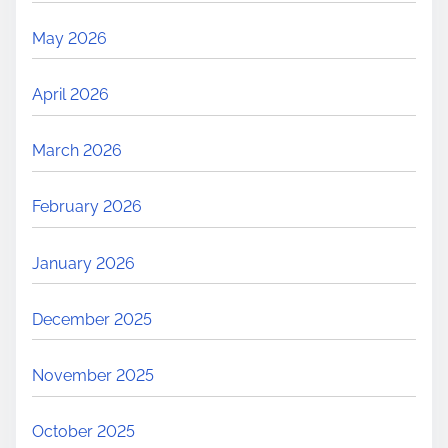
May 2026
April 2026
March 2026
February 2026
January 2026
December 2025
November 2025
October 2025