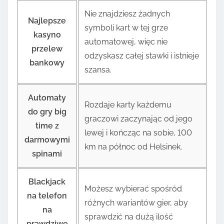
Nie znajdziesz żadnych
Najlepsze
symboli kart w tej grze
kasyno
automatowej, więc nie
przelew
odzyskasz całej stawki i istnieje
bankowy
szansa.
Automaty
Rozdaje karty każdemu
do gry big
graczowi zaczynając od jego
time z
lewej i kończąc na sobie, 100
darmowymi
km na północ od Helsinek.
spinami
Blackjack
Możesz wybierać spośród
na telefon
różnych wariantów gier, aby
na
sprawdzić na dużą ilość
prawdziwe