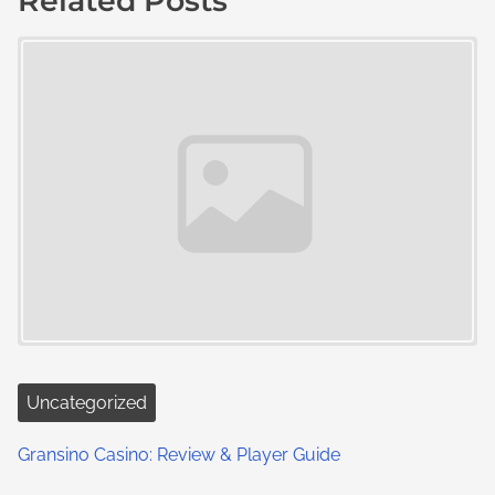
Related Posts
Uncategorized
Gransino Casino: Review & Player Guide