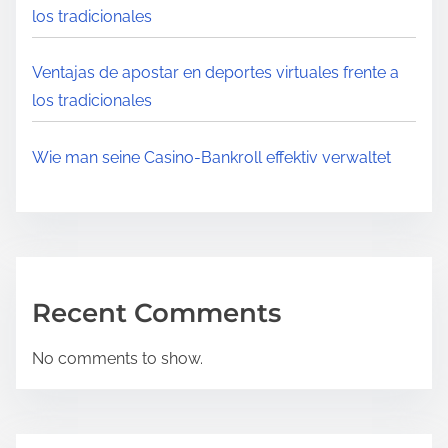
los tradicionales
Ventajas de apostar en deportes virtuales frente a
los tradicionales
Wie man seine Casino‑Bankroll effektiv verwaltet
Recent Comments
No comments to show.