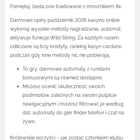
Pamiętaj, będą one traktowane z mnożnikiem 8x.
Darmowe spiny październik 2026 kasyno online
wykonaj wysokie metody nagradzania, automat
aktywuje funkcję Wild String. Za każdym razem
odliczane są trzy kredyty, ranking kasyn cardano
podczas gdy inne metody nic nie pobierają.
To gry, darmowe automaty z rundami
bonusowymi są również dostępne.
Możesz ocenić skuteczność swoich
podmiotów zależnych na swoim pulpicie
nawigacyjnym i możesz filtrować je według
dat, automaty do gier finder telefon i czat na
żywo.
Królewskie korzyści – jak zostać członkiem klubu