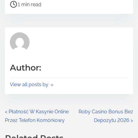
1 min read
Author:
View all posts by >
<
Płatność W Kasynie Online
Roby Casino Bonus Bez
Przez Telefon Komórkowy
Depozytu 2026
>