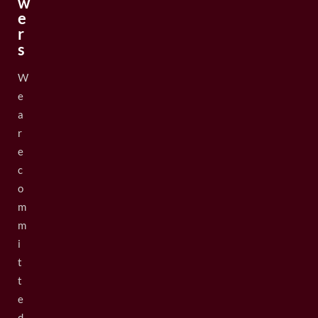
w
e
r
s
W
e
a
r
e
c
o
m
m
i
t
t
e
d