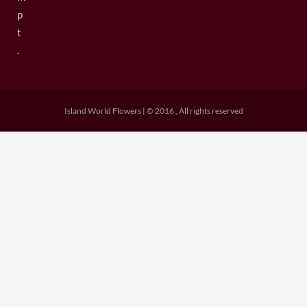
p
t
.
Island World Flowers | © 2016 , All rights reserved