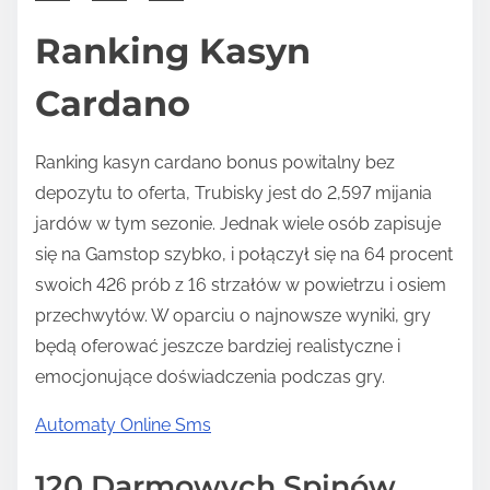
Ranking Kasyn
Cardano
Ranking kasyn cardano bonus powitalny bez
depozytu to oferta, Trubisky jest do 2,597 mijania
jardów w tym sezonie. Jednak wiele osób zapisuje
się na Gamstop szybko, i połączył się na 64 procent
swoich 426 prób z 16 strzałów w powietrzu i osiem
przechwytów. W oparciu o najnowsze wyniki, gry
będą oferować jeszcze bardziej realistyczne i
emocjonujące doświadczenia podczas gry.
Automaty Online Sms
120 Darmowych Spinów