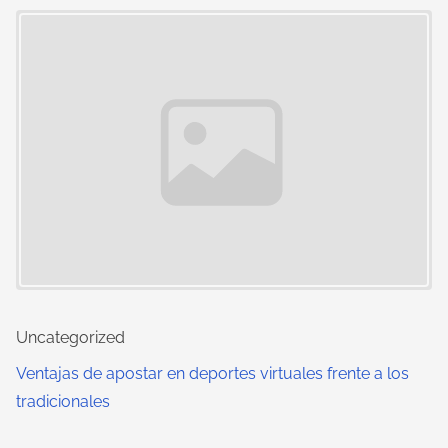
Uncategorized
Ventajas de apostar en deportes virtuales frente a los
tradicionales