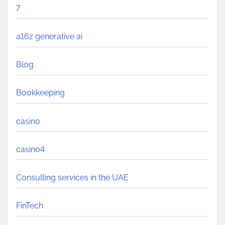
7
a16z generative ai
Blog
Bookkeeping
casino
casino4
Consulting services in the UAE
FinTech