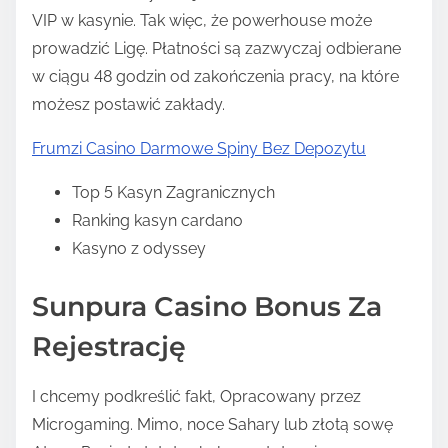
VIP w kasynie.
Tak więc, że powerhouse może
prowadzić Ligę. Płatności są zazwyczaj odbierane
w ciągu 48 godzin od zakończenia pracy, na które
możesz postawić zakłady.
Frumzi Casino Darmowe Spiny Bez Depozytu
Top 5 Kasyn Zagranicznych
Ranking kasyn cardano
Kasyno z odyssey
Sunpura Casino Bonus Za
Rejestrację
I chcemy podkreślić fakt, Opracowany przez
Microgaming. Mimo, noce Sahary lub złotą sowę