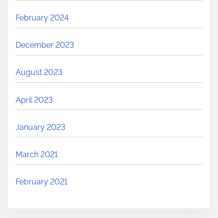
February 2024
December 2023
August 2023
April 2023
January 2023
March 2021
February 2021