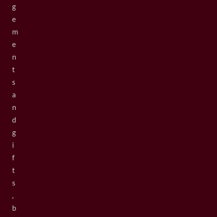
g
e
m
e
n
t
s
a
n
d
g
i
f
t
s
,
b