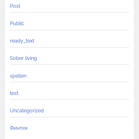
Post
Public
ready_text
Sober living
spellen
test
Uncategorized
Финтех